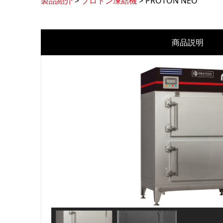
製品紹介
>
プロトン凍結機
>
PROTON NEO
商品説明