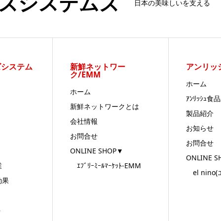
ズシステムズ
日本の美味しいを支える
ズシステム
新鮮ネットワー
アンリッ
ク/EMM
ホーム
ホーム
ｱﾝﾘｯｼｭ
新鮮ネットワークとは
製品紹介
会社情報
お知らせ
お問合せ
お問合せ
ONLINE SHOP▼
ONLINE 
業
ｴﾌﾞﾘｰﾐｰﾙﾏｰｹｯﾄ-EMM
el nino
効果
ト