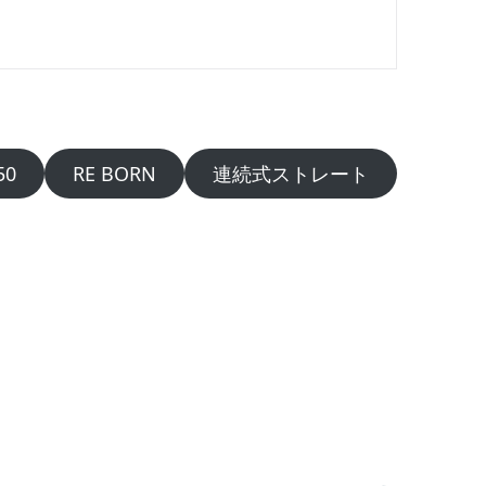
50
RE BORN
連続式ストレート