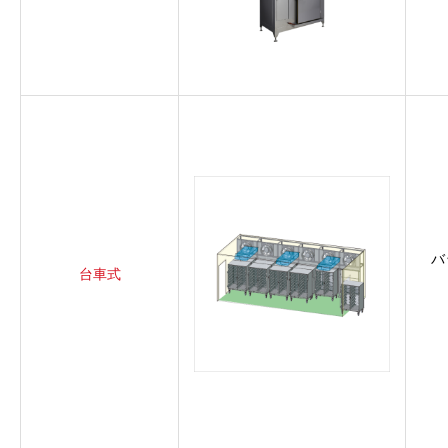
バ
台車式