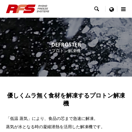

menu
DEFROSTER
プロトン解凍機
優しくムラ無く食材を解凍するプロトン解凍
機
「低温 蒸気」により、食品の芯まで急速に解凍。
蒸気が水となる時の凝縮潜熱を活用した解凍機です。