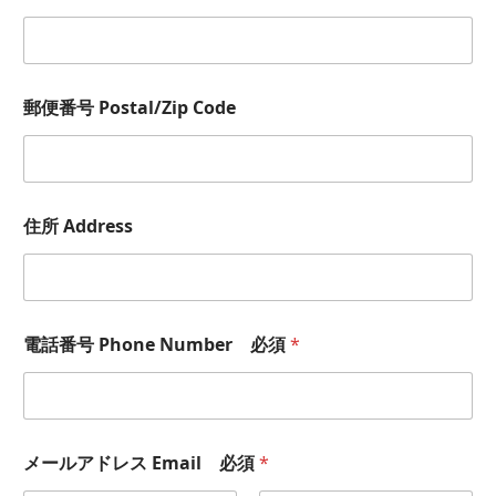
郵便番号 Postal/Zip Code
住所 Address
t
電話番号 Phone Number 必須
*
h
e
C
o
m
p
メールアドレス Email 必須
*
a