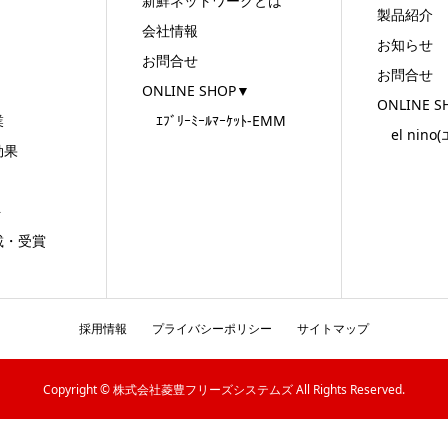
新鮮ネットワークとは
製品紹介
会社情報
お知らせ
お問合せ
お問合せ
ONLINE SHOP▼
ONLINE 
業
ｴﾌﾞﾘｰﾐｰﾙﾏｰｹｯﾄ-EMM
el nino
効果
ト
・受賞
採用情報
プライバシーポリシー
サイトマップ
Copyright © 株式会社菱豊フリーズシステムズ All Rights Reserved.